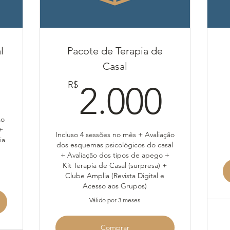
l
Pacote de Terapia de
Casal
1.000R$
2.0
R$
2.000
ão
+
Incluso 4 sessões no mês + Avaliação
ia
dos esquemas psicológicos do casal
+ Avaliação dos tipos de apego +
Kit Terapia de Casal (surpresa) +
Clube Amplia (Revista Digital e
Acesso aos Grupos)
Válido por 3 meses
Comprar