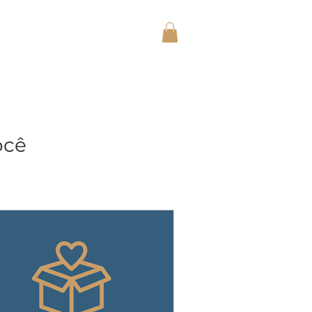
Entrar
ocê